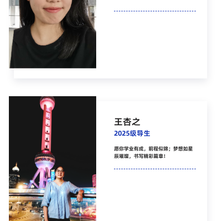
王杏之
2025级导生
愿你学业有成，前程似锦；梦想如星
辰璀璨，书写精彩篇章！