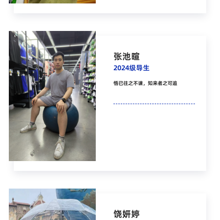
张池暄
2024级导生
悟已往之不谏，知来者之可追
饶妍婷