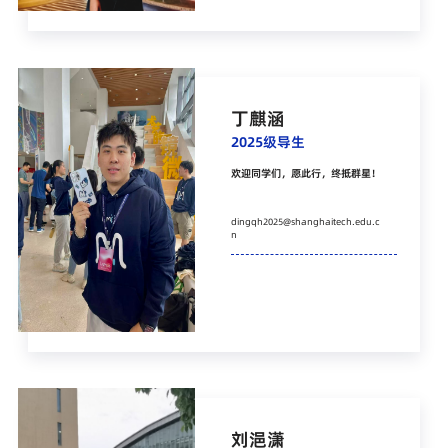
丁麒涵
2025级导生
欢迎同学们，愿此行，终抵群星！
dingqh2025@shanghaitech.edu.c
n
刘浥潇