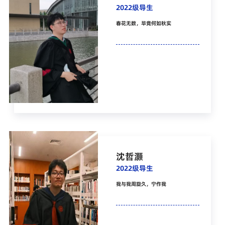
2022级导生
春花无数，毕竟何如秋实
沈哲灏
2022级导生
我与我周旋久，宁作我