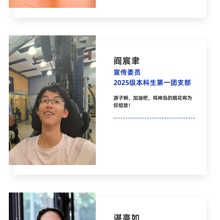
阎宸聿
宣传委员
2025级本科生第一团支部
游子啊，加油吧，鸣神岛的烟花将为
你绽放！
谌亭如