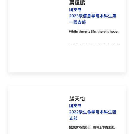
粟程鹏
团支书
2023级信息学院本科生第
一团支部
While there is life, there is hope.
赵天怡
团支书
2022级生命学院本科生团
支部
路漫漫其修远兮，吾将上下而求索。