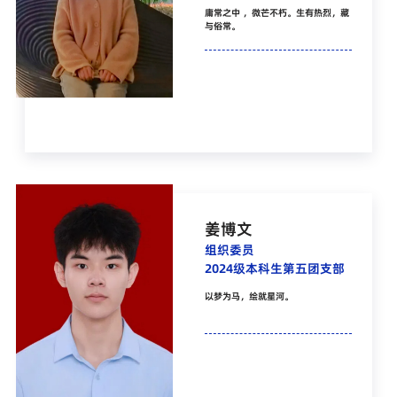
庸常之中 ，微芒不朽。生有热烈，藏
与俗常。
姜博文
组织委员
2024级本科生第五团支部
以梦为马，绘就星河。