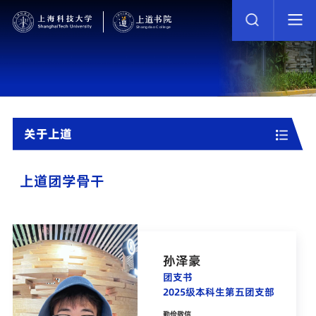
关于上道
上道团学骨干
孙泽豪
团支书
2025级本科生第五团支部
勤俭敬信