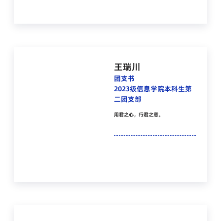
王瑞川
团支书
2023级信息学院本科生第
二团支部
用君之心，行君之意。