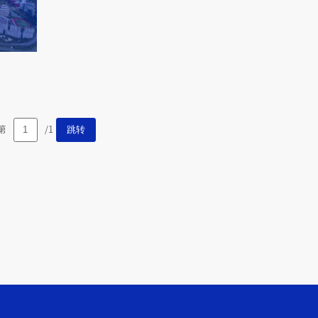
第
/1
跳转