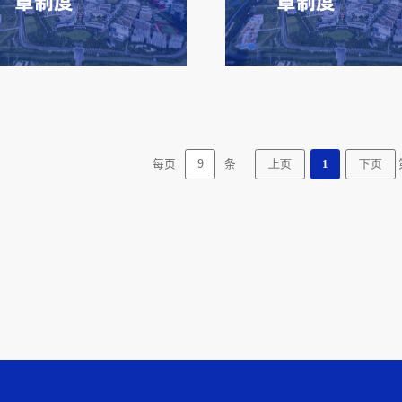
章制度
章制度
每页
9
条
上页
1
下页