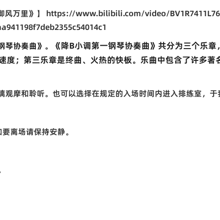
御风万里》】
https://www.bilibili.com/video/BV1R7411L76
aa941198f7deb2355c54014c1
《降B小调第一钢琴协奏曲》共分为
三个乐章
钢琴协奏曲》。
原速度；第三乐章是终曲、火热的快板。乐曲中包含了许多著
璃观摩和聆听。也可以选择在规定的入场时间内进入排练室，于
如要离场请保持安静。
。