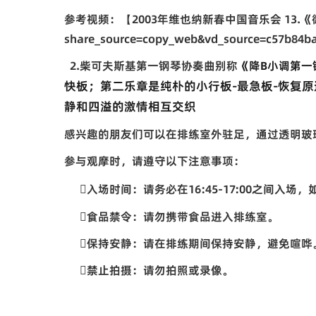
参考视频：【
2003
年维也纳新春中国音乐会
13.
《
share_source=copy_web&vd_source=c57b84b
2.
柴可夫斯基第一钢琴协奏曲
别称
《降B小调第一
快板；第二乐章是纯朴的小行板-最急板-恢复
静和四溢的激情相互交织
感兴趣的朋友们可以在排练室外驻足，通过透明玻
参与观摩时，请遵守以下注意事项：

入场时间：请务必在
16:45-17:00
之间入场，

食品禁令：请勿携带食品进入排练室。

保持安静：请在排练期间保持安静，避免喧哗

禁止拍摄：请勿拍照或录像。