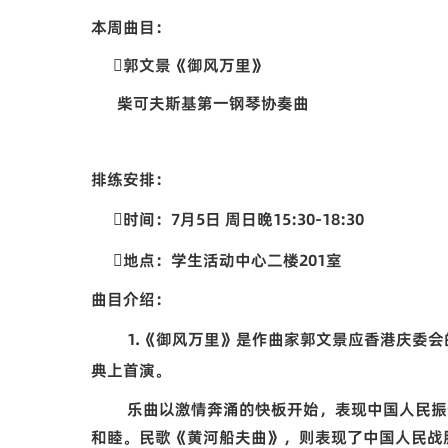
本周曲目：

郭文景《御风万里》
柴可夫斯基第一钢琴协奏曲
排练安排：

时间：7
月5日 周日晚
15
:30-18:30

地点：学生活动中心二楼
201
室
曲目介绍：
1.
《御风万里》
是作曲家郭文景应香港庆委会
典上首演。
乐曲以激情奔涌的快板开始，表现中国人民振
和睦。民歌《黄河船夫曲》，则表现了中国人民战