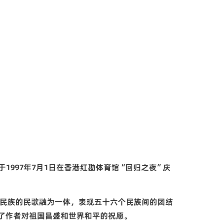
于
1997
年
7
月
1
日在香港红勘体育馆“回归之夜”庆
民族的民歌融为一体，表现五十六个民族间的团结
了作者对祖国昌盛和世界和平的祝愿。