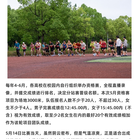
每年
4-6
月，各高校在校园内自行组织举办资格赛，全程直播录
像，并提交成绩进行排名，决定分站赛晋级名额。本次
5
月资格赛
项目为场地
3000
米，队伍报名人数不少于
20
人，不超过
30
人，女
生不少于
4
人。男子完赛成绩在
12:45.00
内，女子
15:45.00
内（不
含）视为有效成绩，取至少
2
名女生在内的最好
20
个有效成绩相加
作为该轮项目团队成绩。
5
月
14
日比赛当天，虽然阴云密布，但是气温凉爽，正是适合出成