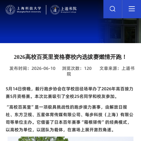
2026高校百英里资格赛校内选拔赛燃情开跑！
发布时间：2026-06-10
浏览次数：
120
文章来源：上道书
院
5
月
14
日傍晚，毅行跑步协会在学校田径场举办了
2026
年高百接力
赛
5
月资格赛。本次比赛吸引了全校
25
名同学和校友参加。
“高校百英里”是一项极具挑战性的跑步接力赛事，由解放日报
社、东方卫视、五星体育传媒有限公司、每步科技（上海）有限公
司等单位主办。它借鉴了日本百年赛事“箱根驿传”的经典模式，
以高校为单位，以团队为载体，在赛场上展开激烈角逐。