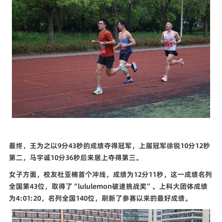
最终，王为之以
9
分
43
秒的成绩夺得冠军，上届冠军徐锐
10
分
12
秒
第二，马宇诚
10
分
36
秒后来居上夺得第三。
女子方面，校友杜亚楠首个冲线，成绩为
12
分
11
秒，这一成绩名列
全国第
43
位，取得了“
lululemon
破速挑战奖”。上科大
团体成绩
为
4:01:20
，名列全国
140
位，刷新了参赛以来的最好成绩。