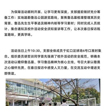
为保障活动顺利开展、让学习更有深度，支部提前做好充分筹
备工作：实地踏勘鲁迅公园游览路线，聚焦鲁迅墓梳理整理其历史
背景、鲁迅先生生平事迹及精神内核等学习素材；同时完成人员统
计、集合通知及校外活动安全须知宣讲等工作，让本次春日探访既
富趣味，更具学味。
活动当日上午
10:30
，支部全体成员于虹口足球场
6
号口准时集
合。组织委员胡哲训同学首先强调了校外活动的安全规范，明确本
次活动以瞻仰鲁迅墓、学习鲁迅精神为核心主线，号召大家以敬畏
之心缅怀先贤，在春日探访中感受人文力量，在交流互动中增进支
部情谊。