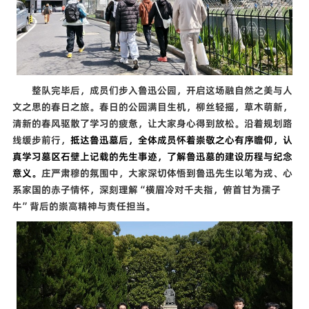
整队完毕后，成员们步入鲁迅公园，开启这场融自然之美与人
文之思的春日之旅。春日的公园满目生机，柳丝轻摇，草木萌新，
清新的春风驱散了学习的疲惫，让大家身心得到放松。沿着规划路
线缓步前行，
抵达鲁迅墓后，全体成员怀着崇敬之心有序瞻仰，认
真学习墓区石壁上记载的先生事迹，了解鲁迅墓的建设历程与纪念
意义。
庄严肃穆的氛围中，大家深切体悟到鲁迅先生以笔为戎、心
系家国的赤子情怀，深刻理解
“
横眉冷对千夫指，俯首甘为孺子
牛
”
背后的崇高精神与责任担当。