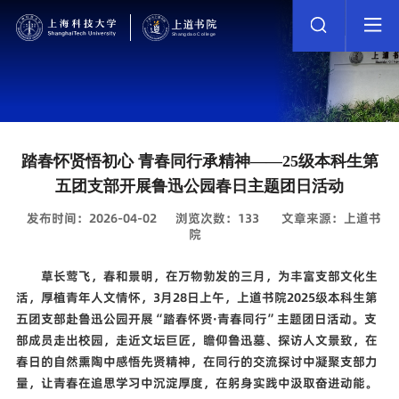
踏春怀贤悟初心 青春同行承精神——25级本科生第
五团支部开展鲁迅公园春日主题团日活动
发布时间：2026-04-02
浏览次数：
133
文章来源：上道书
院
草长莺飞，春和景明，在万物勃发的三月，为丰富支部文化生
活，厚植青年人文情怀，
3
月
28
日上午，上道书院
2025
级本科生第
五团支部赴鲁迅公园开展
“
踏春怀贤
·
青春同行
”
主题团日活动。支
部成员走出校园，走近文坛巨匠，瞻仰鲁迅墓、探访人文景致，在
春日的自然熏陶中感悟先贤精神，在同行的交流探讨中凝聚支部力
量，让青春在追思学习中沉淀厚度，在躬身实践中汲取奋进动能。