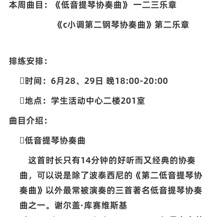
本周曲目：
《低音提琴协奏曲》 一二三乐章
《
c
小调第二钢琴协奏曲》第二乐章
排练安排：

时间：
6
月28、29日 晚
18:00-20:00

地点：学生活动中心二楼
201
室
曲目介绍：

低音提琴协奏曲
这首时长只有
14
分钟的好听而又经典的协奏
曲，可以说是除了波泰西尼的《第二低音提琴协
奏曲》以外最常被演奏的三首著名低音提琴协奏
曲之一。谢尔盖·库赛维斯基