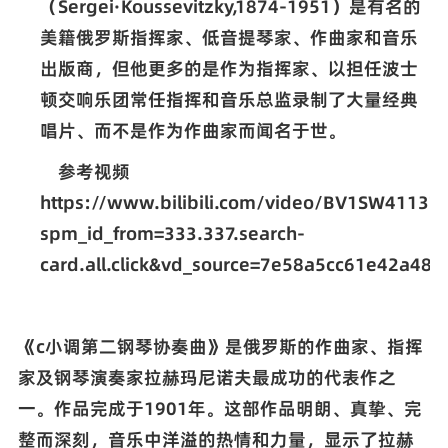
（
Sergei
·
Koussevitzky,1874-1951
）是有名的
美籍俄罗斯指挥家、低音提琴家、作曲家和音乐
出版商，但他更多的是作为指挥家、以担任波士
顿交响乐团常任指挥和音乐总监录制了大量经典
唱片、而不是作为作曲家而闻名于世。
参考视频
https://www.bilibili.com/video/BV1SW41137
spm_id_from=333.337.search-
card.all.click&vd_source=7e58a5cc61e42a48f
《
c
小调第二钢琴协奏曲》是俄罗斯的作曲家、指挥
家及钢琴演奏家拉赫玛尼诺夫最成功的代表作之
一。作品完成于
1901
年。这部作品明朗、真挚、完
整而深刻，音乐中洋溢的热情和力量，显示了拉赫