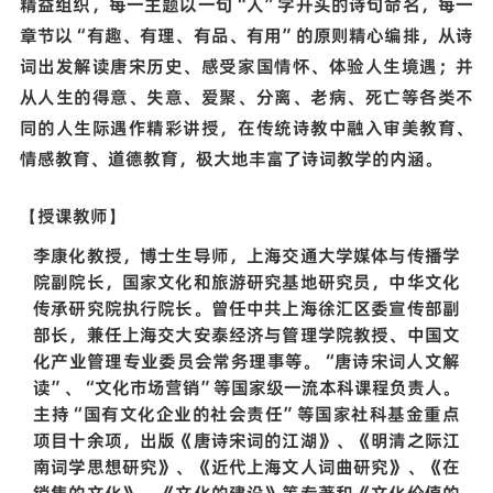
精益组织，每一主题以一句“人”字开头的诗句命名，每一
章节以“有趣、有理、有品、有用”的原则精心编排，从诗
词出发解读唐宋历史、感受家国情怀、体验人生境遇；并
从人生的得意、失意、爱聚、分离、老病、死亡等各类不
同的人生际遇作精彩讲授，在传统诗教中融入审美教育、
情感教育、道德教育，极大地丰富了诗词教学的内涵。
【授课教师】
李康化教授，博士生导师，上海交通大学媒体与传播学
院副院长，国家文化和旅游研究基地研究员，中华文化
传承研究院执行院长。曾任中共上海徐汇区委宣传部副
部长，兼任上海交大安泰经济与管理学院教授、中国文
化产业管理专业委员会常务理事等。“唐诗宋词人文解
读”、“文化市场营销”等国家级一流本科课程负责人。
主持“国有文化企业的社会责任”等国家社科基金重点
项目十余项，出版《唐诗宋词的江湖》、《明清之际江
南词学思想研究》、《近代上海文人词曲研究》、《在
销售的文化》、《文化的建设》等专著和《文化价值的