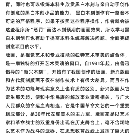
育，同时也可以锻炼本科生欣赏黑白木刻与亲自动手创作
有创意的黑白木刻小品的能力。 黑白木刻创作有一整套不
可逆的严格程序，如果不按照这些程序操作，作者就会被
这些程序所“惩罚”而达不到预期的画面效果，所以学习黑
白木刻创作也有助于提高本科生统筹解决问题、全面完成
创意项目的水平。
版画，是视觉艺术和专业技能的独特艺术审美的结合体，
是一扇独特的打开艺术灵魂的窗口。自1931年起，由鲁迅
倡导的“新兴木刻”，开始有了我国创作的版画。新兴版画
和古代复制版画不仅在制作技术上有很大差异，而且在作
为艺术的功能与现实意义上也有质的区别。新兴版画从它
诞生那天起，便和中华民族的解放事业紧密相关，与广大
人民群众的命运血肉相连，它是中国革命文艺的一个重要
组成部分，是30年代左翼美术的主力军。版画家是以艺术
家和革命战士的双重身份出现在历史舞台上，毫不含糊地
以艺术作为战斗的武器，在思想教育战线上发挥了巨大的